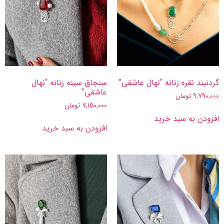
گردنبند نقره زنانه “نهال عاشقی”
سنجاق سینه زنانه “نهال
عاشقی”
9,790,000
تومان
7,150,000
تومان
افزودن به سبد خرید
افزودن به سبد خرید