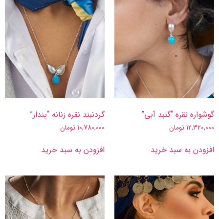
گوشواره نقره “گنبد آبی”
گردنبند نقره زنانه “پندار”
12,320,000
تومان
10,780,000
تومان
افزودن به سبد خرید
افزودن به سبد خرید