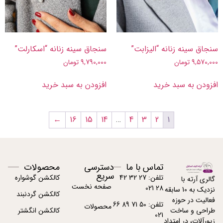
سنجاق سینه زنانه “الیزابت”
سنجاق سینه زنانه “اسکارلت”
9,570,000
تومان
9,790,000
تومان
افزودن به سبد خرید
افزودن به سبد خرید
←
16
15
14
…
4
3
2
1
تماس با ما
دسترسی
محصولات
سریع
تلفن: 27 32 42
کالکشن گوشواره
گالری آرته با
صفحه نخست
28 021
نزدیک به 10 سابقه
کالکشن گردنبند
فعالیت در حوزه
تلفن: 50 71 89 66
محصولات
کالکشن انگشتر
طراحی و ساخت
021
زیورآلات، در امتداد