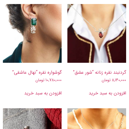
گردنبند نقره زنانه “شور عشق”
گوشواره نقره “نهال عاشقی”
8,140,000
تومان
10,780,000
تومان
افزودن به سبد خرید
افزودن به سبد خرید