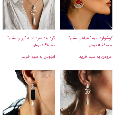
گوشواره نقره “هیاهو عشق”
گردنبند نقره زنانه “پرتو عشق”
12,540,000
تومان
8,690,000
تومان
افزودن به سبد خرید
افزودن به سبد خرید