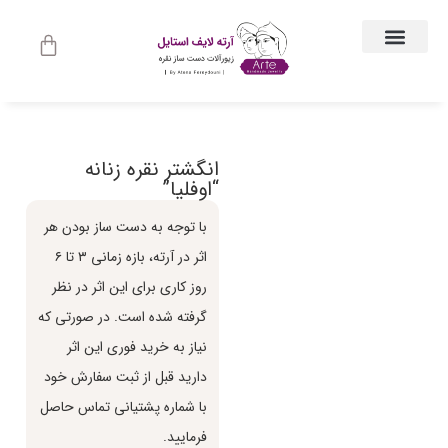
ارتباط با ما
جواهرات زنانه
لباس و اکسسوری لباس
راهنمای اندازه گیری
جواهرات مردانه
حساب کاربری
انگشتر نقره زنانه
“اوفلیا”
با توجه به دست ساز بودن هر
اثر در آرته، بازه زماني ٣ تا ٦
روز كاري براي اين اثر در نظر
گرفته شده است. در صورتي كه
نياز به خريد فوري اين اثر
داريد قبل از ثبت سفارش خود
با شماره پشتياني تماس حاصل
فرماييد.