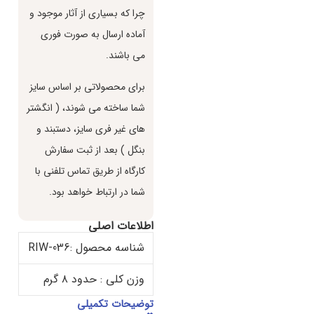
چرا كه بسياري از آثار موجود و
آماده ارسال به صورت فوري
مي باشند.
براي محصولاتي بر اساس سايز
شما ساخته مي شوند، ( انگشتر
هاي غير فري سايز، دستبند و
بنگل ) بعد از ثبت سفارش
كارگاه از طريق تماس تلفني با
شما در ارتباط خواهد بود.
اطلاعات اصلی
شناسه محصول :RIW-036
وزن کلی : حدود ۸ گرم
توضیحات تکمیلی