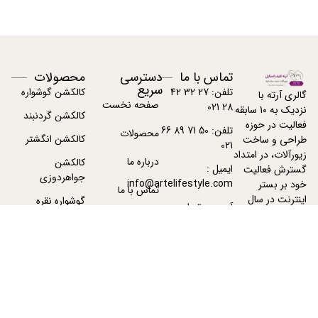
تماس با ما
دسترسی
محصولات
سریع
تلفن: 27 32 42
کالکشن گوشواره
گالری آرته با
صفحه نخست
28 021
نزدیک به 10 سابقه
کالکشن گردنبند
فعالیت در حوزه
تلفن: 50 71 89 66
محصولات
کالکشن انگشتر
طراحی و ساخت
021
زیورآلات، در امتداد
درباره ما
کالکشن
ایمیل :
گسترش فعالیت
جواهردوزی
info@artelifestyle.com
خود بر بستر
تماس با ما
اینترنت در سال
گوشواره نقره
آدرس : تهران -
1391 فعالیت خود
پیگیری سفارشات
تهران
گردنبند نقره زنانه
را با دامنه
ArteJewelry.com
آغاز نمود.
بیشتر بخوانید