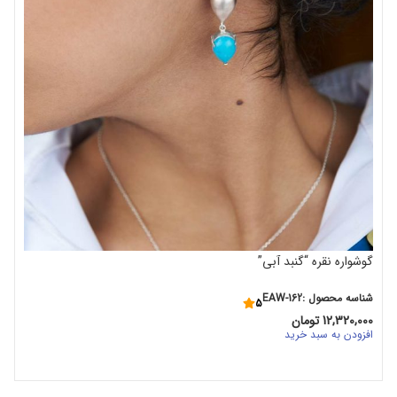
اف
گوشواره نقره “گنبد آبی”
شناسه محصول :EAW-162
5
12,320,000
تومان
افزودن به سبد خرید