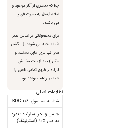
چرا كه بسياري از آثار موجود و
آماده ارسال به صورت فوري
مي باشند.
براي محصولاتي بر اساس سايز
شما ساخته مي شوند، ( انگشتر
هاي غير فري سايز، دستبند و
بنگل ) بعد از ثبت سفارش
كارگاه از طريق تماس تلفني با
شما در ارتباط خواهد بود.
اطلاعات اصلی
شناسه محصول :BDG-006
جنس و اجزا سازنده : نقره
به عیار 925 (استرلینگ)