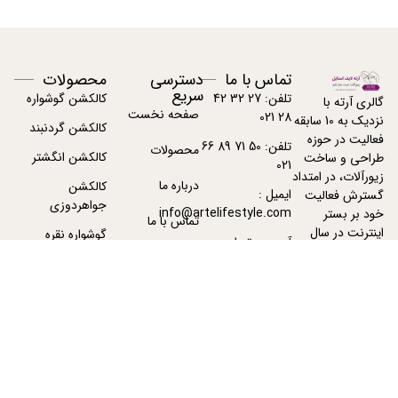
تماس با ما
دسترسی
محصولات
سریع
تلفن: 27 32 42
کالکشن گوشواره
گالری آرته با
صفحه نخست
28 021
نزدیک به 10 سابقه
کالکشن گردنبند
فعالیت در حوزه
تلفن: 50 71 89 66
محصولات
کالکشن انگشتر
طراحی و ساخت
021
زیورآلات، در امتداد
درباره ما
کالکشن
ایمیل :
گسترش فعالیت
جواهردوزی
info@artelifestyle.com
خود بر بستر
تماس با ما
اینترنت در سال
گوشواره نقره
آدرس : تهران -
1391 فعالیت خود
پیگیری سفارشات
تهران
گردنبند نقره زنانه
را با دامنه
ArteJewelry.com
آغاز نمود.
بیشتر بخوانید