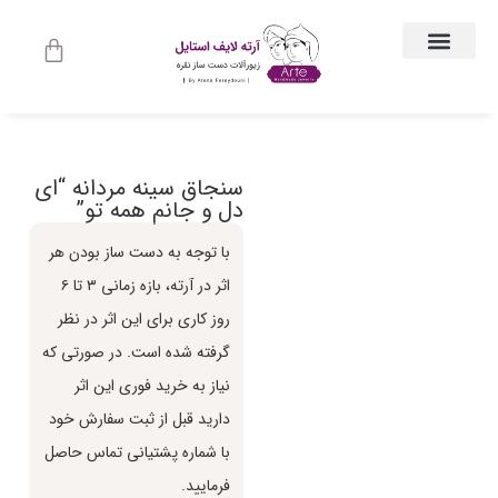
ارتباط با ما
جواهرات زنانه
لباس و اکسسوری لباس
راهنمای اندازه گیری
جواهرات مردانه
حساب کاربری
سنجاق سینه مردانه “ای
دل و جانم همه تو”
با توجه به دست ساز بودن هر
اثر در آرته، بازه زماني ٣ تا ٦
روز كاري براي اين اثر در نظر
گرفته شده است. در صورتي كه
نياز به خريد فوري اين اثر
داريد قبل از ثبت سفارش خود
با شماره پشتياني تماس حاصل
فرماييد.