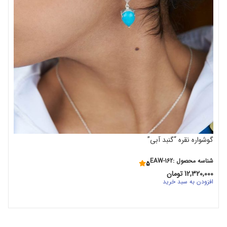
گوشواره نقره “گنبد آبی”
شناسه محصول :EAW-162
5
12,320,000
تومان
افزودن به سبد خرید