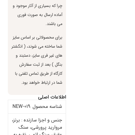
چرا كه بسياري از آثار موجود و
آماده ارسال به صورت فوري
مي باشند.
براي محصولاتي بر اساس سايز
شما ساخته مي شوند، ( انگشتر
هاي غير فري سايز، دستبند و
بنگل ) بعد از ثبت سفارش
كارگاه از طريق تماس تلفني با
شما در ارتباط خواهد بود.
اطلاعات اصلی
شناسه محصول :NEW-019
جنس و اجزا سازنده : برنز،
مروارید پرورشی، سنگ
عقیق، سنگ اتمی, نقره به