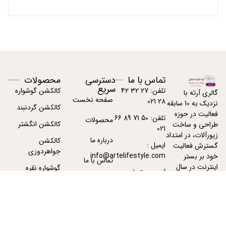
تماس با ما
دسترسی
محصولات
سریع
تلفن: 27 32 42
کالکشن گوشواره
گالری آرته با
صفحه نخست
28 021
نزدیک به 10 سابقه
کالکشن گردنبند
فعالیت در حوزه
تلفن: 50 71 89 66
محصولات
کالکشن انگشتر
طراحی و ساخت
021
زیورآلات، در امتداد
درباره ما
کالکشن
ایمیل :
گسترش فعالیت
جواهردوزی
info@artelifestyle.com
خود بر بستر
تماس با ما
اینترنت در سال
گوشواره نقره
آدرس : تهران -
1391 فعالیت خود
پیگیری سفارشات
تهران
گردنبند نقره زنانه
را با دامنه
ArteJewelry.com
آغاز نمود.
بیشتر بخوانید