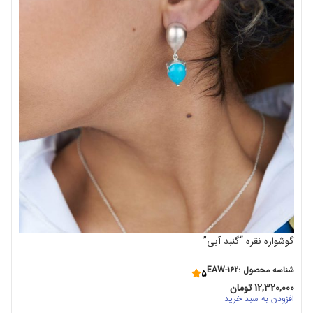
شن
00
اف
گوشواره نقره “گنبد آبی”
شناسه محصول :EAW-162
5
12,320,000
تومان
افزودن به سبد خرید