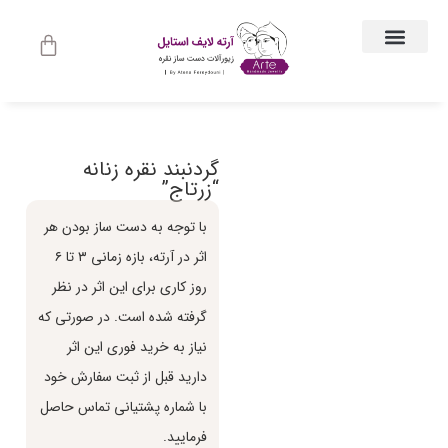
ارتباط با ما
جواهرات زنانه
لباس و اکسسوری لباس
راهنمای اندازه گیری
جواهرات مردانه
حساب کاربری
گردنبند نقره زنانه
“زرتاج”
با توجه به دست ساز بودن هر
اثر در آرته، بازه زماني ٣ تا ٦
روز كاري براي اين اثر در نظر
گرفته شده است. در صورتي كه
نياز به خريد فوري اين اثر
داريد قبل از ثبت سفارش خود
با شماره پشتياني تماس حاصل
فرماييد.