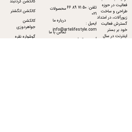
کالکشن گردنبند
فعالیت در حوزه
تلفن: 50 71 89 66
محصولات
کالکشن انگشتر
طراحی و ساخت
021
زیورآلات، در امتداد
درباره ما
کالکشن
ایمیل :
گسترش فعالیت
جواهردوزی
info@artelifestyle.com
خود بر بستر
تماس با ما
اینترنت در سال
گوشواره نقره
آدرس : تهران -
1391 فعالیت خود
پیگیری سفارشات
تهران
گردنبند نقره زنانه
را با دامنه
ArteJewelry.com
آغاز نمود.
بیشتر بخوانید
استفاده از مطالب آرته لایف استایل فقط برای مقاصد غیر تجاری و با ذکر منبع بلامانع
است. کلیه طرح های محصولات آرته شامل قانون حق تکثیر بوده و دارای ثبت قانونی
میباشند، هرگونه کپی برداری پپیگرد قانونی خواهد داشت. طراحی سایت توسط
پویان