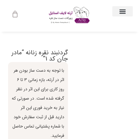
ارتباط با ما
جواهرات زنانه
لباس و اکسسوری لباس
راهنمای اندازه گیری
جواهرات مردانه
حساب کاربری
گردنبند نقره زنانه “مادر
جان کد 1”
با توجه به دست ساز بودن هر
اثر در آرته، بازه زماني ٣ تا ٦
روز كاري براي اين اثر در نظر
گرفته شده است. در صورتي كه
نياز به خريد فوري اين اثر
داريد قبل از ثبت سفارش خود
با شماره پشتياني تماس حاصل
فرماييد.