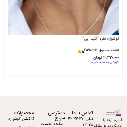
گوشواره نقره “گنبد آبی”
شناسه محصول :EAW-162
5
12,320,000
تومان
افزودن به سبد خرید
تماس با ما
دسترسی
محصولات
سریع
تلفن: 27 32 42
کالکشن گوشواره
گالری آرته با
صفحه نخست
28 021
نزدیک به 10 سابقه