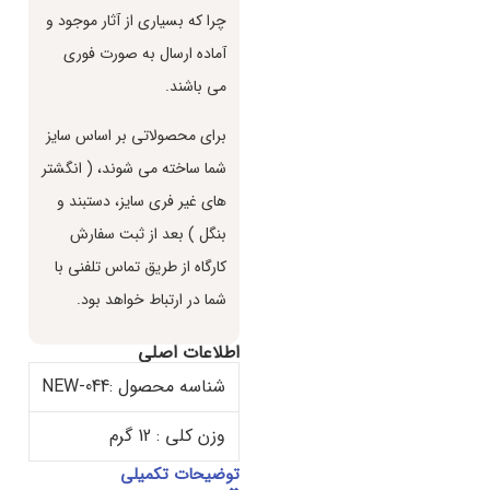
چرا كه بسياري از آثار موجود و
آماده ارسال به صورت فوري
مي باشند.
براي محصولاتي بر اساس سايز
شما ساخته مي شوند، ( انگشتر
هاي غير فري سايز، دستبند و
بنگل ) بعد از ثبت سفارش
كارگاه از طريق تماس تلفني با
شما در ارتباط خواهد بود.
اطلاعات اصلی
شناسه محصول :NEW-044
وزن کلی : 12 گرم
توضیحات تکمیلی