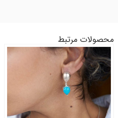
محصولات مرتبط
گر
شن
00
اف