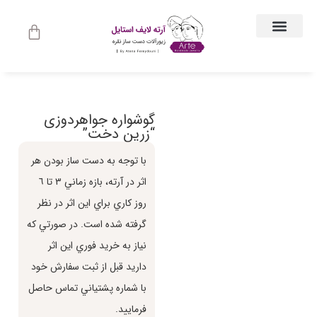
ارتباط با ما
جواهرات زنانه
لباس و اکسسوری لباس
راهنمای اندازه گیری
جواهرات مردانه
حساب کاربری
گوشواره جواهردوزی
“زرین دخت”
با توجه به دست ساز بودن هر
اثر در آرته، بازه زماني ٣ تا ٦
روز كاري براي اين اثر در نظر
گرفته شده است. در صورتي كه
نياز به خريد فوري اين اثر
داريد قبل از ثبت سفارش خود
با شماره پشتياني تماس حاصل
فرماييد.