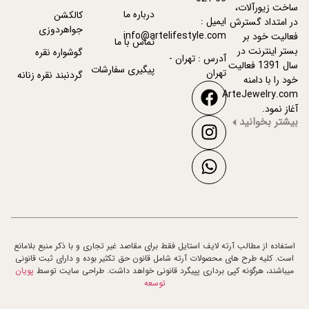
ساخت زیورآلات،
درباره ما
کالکشن
ایمیل :
در امتداد گسترش
جواهردوزی
info@artelifestyle.com
فعالیت خود بر
تماس با ما
بستر اینترنت در
گوشواره نقره
آدرس : تهران -
سال 1391 فعالیت
پیگیری سفارشات
تهران
گردنبند نقره زنانه
خود را با دامنه
ArteJewelry.com
آغاز نمود.
بیشتر بخوانید
استفاده از مطالب آرته لایف استایل فقط برای مقاصد غیر تجاری و با ذکر منبع بلامانع
است. کلیه طرح های محصولات آرته شامل قانون حق تکثیر بوده و دارای ثبت قانونی
میباشند، هرگونه کپی برداری پپیگرد قانونی خواهد داشت. طراحی سایت توسط
پویان
توسعه