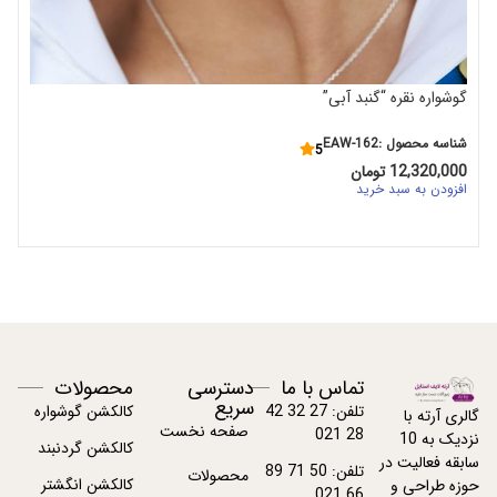
گوشواره نقره “گنبد آبی”
شناسه محصول :EAW-162
5
12,320,000
تومان
افزودن به سبد خرید
تماس با ما
دسترسی
محصولات
سریع
تلفن: 27 32 42
کالکشن گوشواره
گالری آرته با
صفحه نخست
28 021
نزدیک به 10
کالکشن گردنبند
سابقه فعالیت در
تلفن: 50 71 89
محصولات
کالکشن انگشتر
حوزه طراحی و
66 021