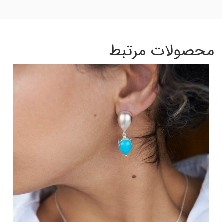
محصولات مرتبط
گر
شن
0
اف