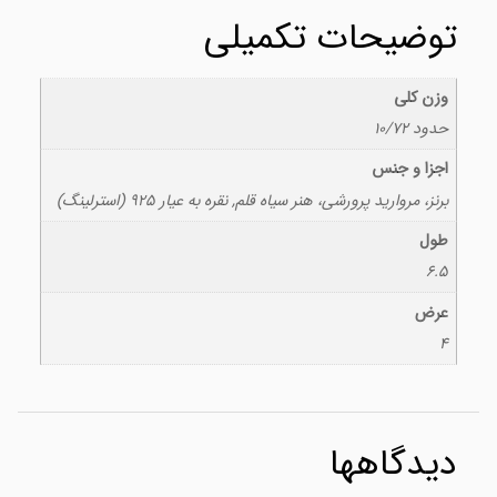
توضیحات تکمیلی
وزن کلی
حدود 10/72
اجزا و جنس
برنز، مروارید پرورشی، هنر سیاه قلم, نقره به عیار 925 (استرلینگ)
طول
6.5
عرض
4
دیدگاهها