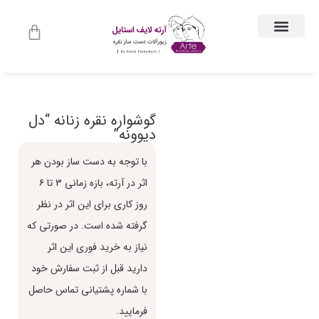
ارتباط با ما
جواهرات زنانه
لباس و اکسسوری لباس
راهنمای اندازه گیری
جواهرات مردانه
حساب کاربری
گوشواره نقره زنانه “دل
دیوونه”
با توجه به دست ساز بودن هر
اثر در آرته، بازه زماني ٣ تا ٦
روز كاري براي اين اثر در نظر
گرفته شده است. در صورتي كه
نياز به خريد فوري اين اثر
داريد قبل از ثبت سفارش خود
با شماره پشتياني تماس حاصل
فرماييد.