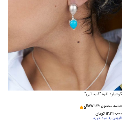
00
اف
گوشواره نقره “گنبد آبی”
شناسه محصول :EAW-162
5
12,320,000
تومان
افزودن به سبد خرید