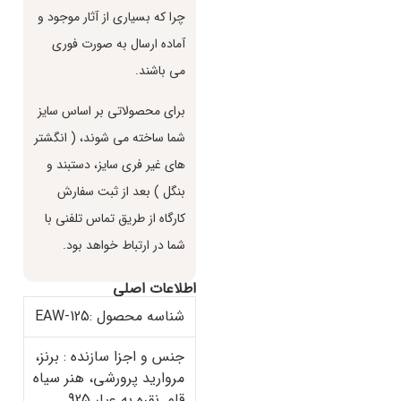
چرا كه بسياري از آثار موجود و
آماده ارسال به صورت فوري
مي باشند.
براي محصولاتي بر اساس سايز
شما ساخته مي شوند، ( انگشتر
هاي غير فري سايز، دستبند و
بنگل ) بعد از ثبت سفارش
كارگاه از طريق تماس تلفني با
شما در ارتباط خواهد بود.
اطلاعات اصلی
شناسه محصول :EAW-125
جنس و اجزا سازنده : برنز،
مروارید پرورشی، هنر سیاه
قلم, نقره به عیار 925