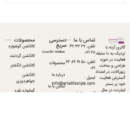
تماس با ما
دسترسی
محصولات
سریع
تلفن: 27 32 42
کالکشن گوشواره
گالری آرته با
صفحه نخست
28 021
نزدیک به 10 سابقه
کالکشن گردنبند
فعالیت در حوزه
تلفن: 50 71 89 66
محصولات
کالکشن انگشتر
طراحی و ساخت
021
زیورآلات، در امتداد
درباره ما
کالکشن
ایمیل :
گسترش فعالیت
جواهردوزی
info@artelifestyle.com
خود بر بستر
تماس با ما
اینترنت در سال
گوشواره نقره
آدرس : تهران -
1391 فعالیت خود
پیگیری سفارشات
تهران
گردنبند نقره زنانه
را با دامنه
ArteJewelry.com
آغاز نمود.
بیشتر بخوانید