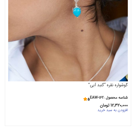
گوشواره نقره “گنبد آبی”
شناسه محصول :EAW-162
5
12,320,000
تومان
افزودن به سبد خرید