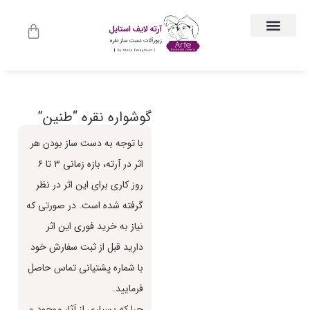
ارتباط با ما
جواهرات زنانه
لباس و اکسسوری لباس
راهنمای اندازه گیری
جواهرات مردانه
حساب کاربری
گوشواره نقره “طنین”
با توجه به دست ساز بودن هر
اثر در آرته، بازه زماني ٣ تا ٦
روز كاري براي اين اثر در نظر
گرفته شده است. در صورتي كه
نياز به خريد فوري اين اثر
داريد قبل از ثبت سفارش خود
با شماره پشتياني تماس حاصل
فرماييد.
چرا كه بسياري از آثار موجود و