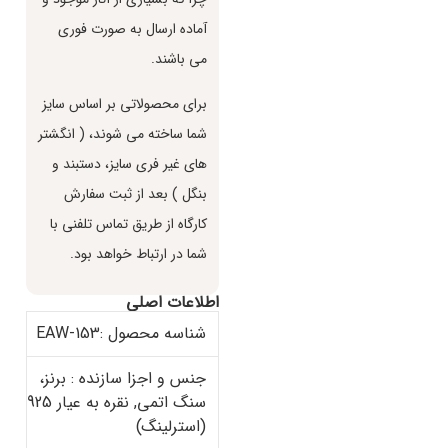
آماده ارسال به صورت فوري
مي باشند.
براي محصولاتي بر اساس سايز
شما ساخته مي شوند، ( انگشتر
هاي غير فري سايز، دستبند و
بنگل ) بعد از ثبت سفارش
كارگاه از طريق تماس تلفني با
شما در ارتباط خواهد بود.
اطلاعات اصلی
شناسه محصول :EAW-153
جنس و اجزا سازنده : برنز،
سنگ اتمی, نقره به عیار 925
(استرلینگ)