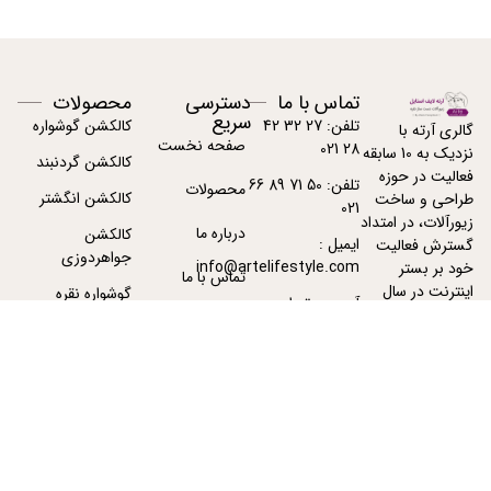
تماس با ما
دسترسی
محصولات
سریع
تلفن: 27 32 42
کالکشن گوشواره
گالری آرته با
صفحه نخست
28 021
نزدیک به 10 سابقه
کالکشن گردنبند
فعالیت در حوزه
تلفن: 50 71 89 66
محصولات
کالکشن انگشتر
طراحی و ساخت
021
زیورآلات، در امتداد
درباره ما
کالکشن
ایمیل :
گسترش فعالیت
جواهردوزی
info@artelifestyle.com
خود بر بستر
تماس با ما
اینترنت در سال
گوشواره نقره
آدرس : تهران -
1391 فعالیت خود
پیگیری سفارشات
تهران
گردنبند نقره زنانه
را با دامنه
ArteJewelry.com
آغاز نمود.
بیشتر بخوانید