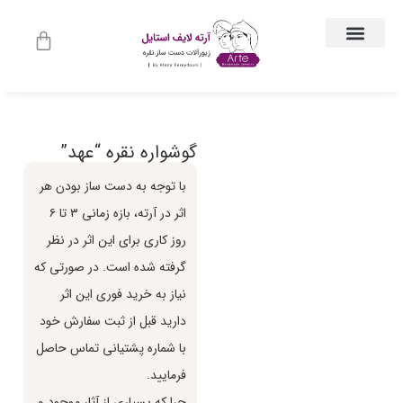
ارتباط با ما
جواهرات زنانه
لباس و اکسسوری لباس
راهنمای اندازه گیری
جواهرات مردانه
حساب کاربری
گوشواره نقره “عهد”
با توجه به دست ساز بودن هر
اثر در آرته، بازه زماني ٣ تا ٦
روز كاري براي اين اثر در نظر
گرفته شده است. در صورتي كه
نياز به خريد فوري اين اثر
داريد قبل از ثبت سفارش خود
با شماره پشتياني تماس حاصل
فرماييد.
چرا كه بسياري از آثار موجود و