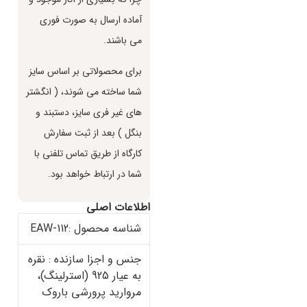
آماده ارسال به صورت فوري
مي باشند.
براي محصولاتي بر اساس سايز
شما ساخته مي شوند، ( انگشتر
هاي غير فري سايز، دستبند و
بنگل ) بعد از ثبت سفارش
كارگاه از طريق تماس تلفني با
شما در ارتباط خواهد بود.
اطلاعات اصلی
شناسه محصول :EAW-112
جنس و اجزا سازنده : نقره
به عیار 925 (استرلینگ)،
مروارید پرورشی باروک