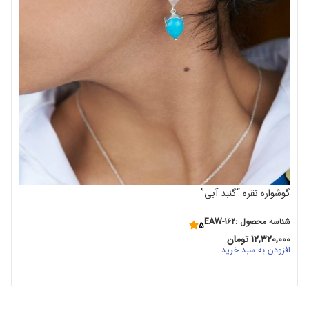
گوشواره نقره “گنبد آبی”
شناسه محصول :EAW-162
5
12,320,000
تومان
افزودن به سبد خرید