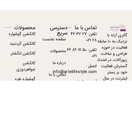
تماس با ما
دسترسی
محصولات
سریع
تلفن: 27 32 42
کالکشن گوشواره
گالری آرته با
صفحه نخست
28 021
نزدیک به 10 سابقه
کالکشن گردنبند
فعالیت در حوزه
تلفن: 50 71 89 66
محصولات
کالکشن انگشتر
طراحی و ساخت
021
زیورآلات، در امتداد
درباره ما
کالکشن
ایمیل :
گسترش فعالیت
جواهردوزی
info@artelifestyle.com
خود بر بستر
تماس با ما
اینترنت در سال
گوشواره نقره
آدرس : تهران -
1391 فعالیت خود
پیگیری سفارشات
تهران
گردنبند نقره زنانه
را با دامنه
ArteJewelry.com
آغاز نمود.
بیشتر بخوانید