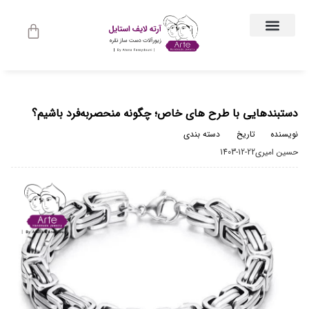
ارتباط با ما
جواهرات زنانه
لباس و اکسسوری لباس
راهنمای اندازه گیری
جواهرات مردانه
حساب کاربری
دستبندهایی با طرح های خاص؛ چگونه منحصر‌به‌فرد باشیم؟
نویسنده
تاریخ
دسته بندی
حسین امیری
1403-12-22
مجله مد