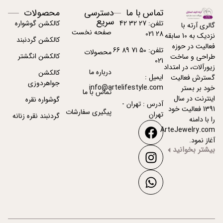
تماس با ما
دسترسی
محصولات
سریع
تلفن: 27 32 42
کالکشن گوشواره
گالری آرته با
صفحه نخست
28 021
نزدیک به 10 سابقه
کالکشن گردنبند
فعالیت در حوزه
تلفن: 50 71 89 66
محصولات
کالکشن انگشتر
طراحی و ساخت
021
زیورآلات، در امتداد
درباره ما
کالکشن
ایمیل :
گسترش فعالیت
جواهردوزی
info@artelifestyle.com
خود بر بستر
تماس با ما
اینترنت در سال
گوشواره نقره
آدرس : تهران -
1391 فعالیت خود
پیگیری سفارشات
تهران
گردنبند نقره زنانه
را با دامنه
ArteJewelry.com
آغاز نمود.
بیشتر بخوانید