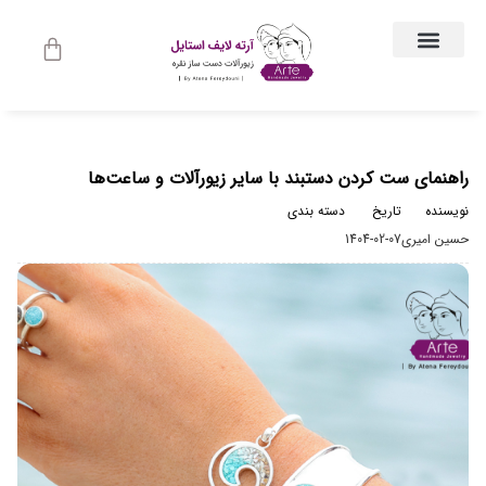
ارتباط با ما
جواهرات زنانه
لباس و اکسسوری لباس
راهنمای اندازه گیری
جواهرات مردانه
حساب کاربری
راهنمای ست کردن دستبند با سایر زیورآلات و ساعت‌ها
نویسنده
تاریخ
دسته بندی
حسین امیری
1404-02-07
مجله مد