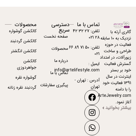
تماس با ما
دسترسی
محصولات
سریع
تلفن: 27 32 42
کالکشن گوشواره
گالری آرته با
صفحه نخست
28 021
نزدیک به 10 سابقه
کالکشن گردنبند
فعالیت در حوزه
تلفن: 50 71 89 66
محصولات
کالکشن انگشتر
طراحی و ساخت
021
زیورآلات، در امتداد
درباره ما
کالکشن
ایمیل :
گسترش فعالیت
جواهردوزی
info@artelifestyle.com
خود بر بستر
تماس با ما
اینترنت در سال
گوشواره نقره
آدرس : تهران -
1391 فعالیت خود
پیگیری سفارشات
تهران
گردنبند نقره زنانه
را با دامنه
ArteJewelry.com
آغاز نمود.
بیشتر بخوانید