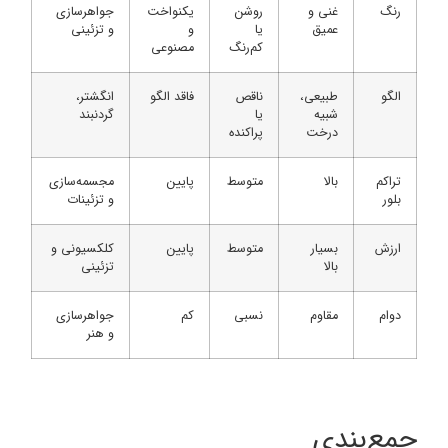
رنگ
غنی و
روشن
یکنواخت
جواهرسازی
عمیق
یا
و
و تزئینی
کم‌رنگ
مصنوعی
الگو
طبیعی،
ناقص
فاقد الگو
انگشتر،
شبیه
یا
گردنبند
درخت
پراکنده
تراکم
بالا
متوسط
پایین
مجسمه‌سازی
بلور
و تزئینات
ارزش
بسیار
متوسط
پایین
کلکسیونی و
بالا
تزئینی
دوام
مقاوم
نسبی
کم
جواهرسازی
و هنر
جمع‌بندی