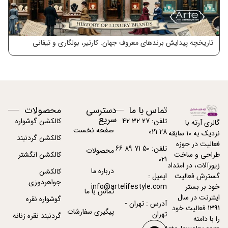
تاریخچه پیدایش برندهای معروف جهان: کارتیر، بولگاری و تیفانی
معر
تماس با ما
دسترسی
محصولات
سریع
تلفن: 27 32 42
کالکشن گوشواره
گالری آرته با
صفحه نخست
28 021
نزدیک به 10 سابقه
کالکشن گردنبند
فعالیت در حوزه
تلفن: 50 71 89 66
محصولات
کالکشن انگشتر
طراحی و ساخت
021
زیورآلات، در امتداد
درباره ما
کالکشن
ایمیل :
گسترش فعالیت
جواهردوزی
info@artelifestyle.com
خود بر بستر
تماس با ما
اینترنت در سال
گوشواره نقره
آدرس : تهران -
1391 فعالیت خود
پیگیری سفارشات
تهران
گردنبند نقره زنانه
را با دامنه