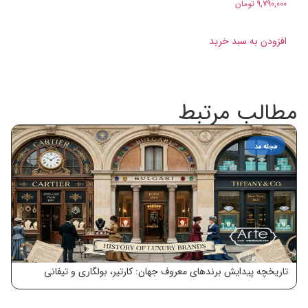
9,790,000
تومان
افزودن به سبد خرید
مطالب مرتبط
مجله مد
تاریخچه پیدایش برندهای معروف جهان: کارتیر، بولگاری و تیفانی
معر