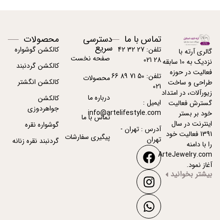
تماس با ما
دسترسی
محصولات
سریع
تلفن: 27 32 42
کالکشن گوشواره
گالری آرته با
صفحه نخست
28 021
نزدیک به 10 سابقه
کالکشن گردنبند
فعالیت در حوزه
تلفن: 50 71 89 66
محصولات
کالکشن انگشتر
طراحی و ساخت
021
زیورآلات، در امتداد
درباره ما
کالکشن
ایمیل :
گسترش فعالیت
جواهردوزی
info@artelifestyle.com
خود بر بستر
تماس با ما
اینترنت در سال
گوشواره نقره
آدرس : تهران -
1391 فعالیت خود
پیگیری سفارشات
تهران
گردنبند نقره زنانه
را با دامنه
ArteJewelry.com
آغاز نمود.
بیشتر بخوانید