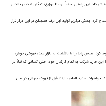
ن‌المللی گسترش داد. این پلفترم عمدتاً توسط توزیع‌کنندگان شخص ثالث و
لند افتتاح کرد. بخش مرکزی تولید این برند همچنان در این مرکز قرار
‌های پیشرفته‌تر، مشتریان اصلی را از دست داد. به حدی که تقریباً 80 درصد سهامش سقوط کرد. سپس پاندورا با بازگشت به بازار عمده فروشی دوباره
اندورا در سراسر جهان بسته شدند. با این حال، شرکت به تمام کارکنان خود، حتی کسانی که قبلاً در
ذف می‌کند. جواهرات جدید الماس، ابتدا قبل از فروش جهانی در سال