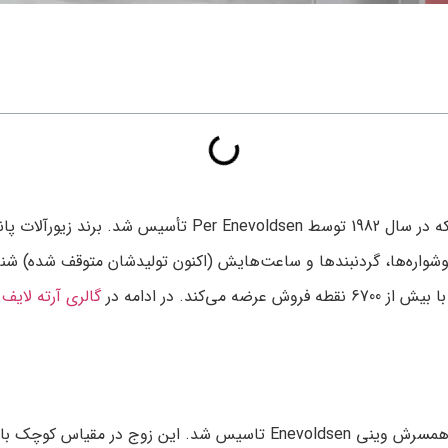
پانادورا یک تولید کننده و خرده فروش جواهرات دانمارکی است 
وشواره‌ها، گردنبندها و ساعت‌هایش (اکنون تولیدشان متوقف شده) شنا
گالری آرته لایف