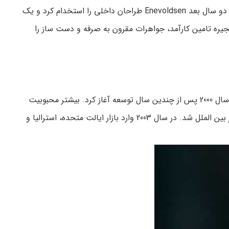
در سال 1987 برند زیورآلات پاندورا به فعالیت‌های خرده فروشی خود پایان داد. پس از آن پاندورا به یک عمده فروش خالص تبدیل شد. دو سال بعد Enevoldsen طراحان داخلی را استخدام کرد و یک
Enevold می‌تواند با هزینه‌های تولید پایین و یک زنجیره تامین کارآمد، جواهرات مقرون به صرفه و دست ساز را
مجموعه پاندورا به مجموعه‌ای از حلقه‌ها، گردنبندها، گوشواره‌ها و ساعت‌ها افزوده شد. این شرکت فروش دستبندهای جذاب خود را در سال 2000 پس از چندین سال توسعه آغاز کرد. بیشتر محبوبیت
پاندورا به واسطه دستبندهایش بوده است. به حدی که به دلیل تقاضای بالا و رو به رشد برای دستبندها، برند زیورآلات پاندورا وارد بازار بین الملل شد. در سال 2003 وارد بازار ایالت متحده، استرالیا و