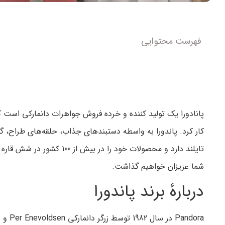
فهرست محتوایی
کار کرد. پاندورا به واسطه دستبندهای جذاب، حلقه‌های طراح، گ
تایلند دارد و محصولات خود را در بیش از 100 کشور در شش قاره با بیش از 6700 نقطه فروش عرضه می‌کند. در ادامه در
شما عزیزان خواهیم گذاشت.
دربارهٔ برند پاندورا
Pandora در سال 1982 توسط زرگر دانمارکی Per Enevoldsen و همسرش وینی Enevoldsen تاسیس شد. این زوج در مقیاس کوچک با واردات جواهرات از تایلند و فروش به مصرف کنندگان آغاز شد.