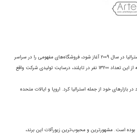
فروش برند پاندورا در اروپا آغاز شد و اولین بار در سال 2003 وارد آمریکای شمالی شد. این شرکت قبل از اینکه مدل امتیاز دهی آن در استرالیا در سال 2009 آغاز شود، فروشگاه‌های مفهومی را در سراسر
جهان افتتاح کرد. محصولات پاندورا در بیش از 100 کشور در شش قاره فروخته می‌شوند. این شرکت بیش از 26000 نفر را استخدام کرده که از این تعداد 13200 نفر در تایلند، درسایت تولیدی شرکت واقع
ی خود در بازارهای خود از جمله استرالیا کرد. اروپا و ایالات متحده
ا بوده است. مشهورترین و محبوب‌ترین زیورآلات این برند،