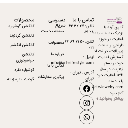
تماس با ما
دسترسی
محصولات
سریع
تلفن: 27 32 42
کالکشن گوشواره
گالری آرته با
صفحه نخست
28 021
نزدیک به 10 سابقه
کالکشن گردنبند
فعالیت در حوزه
تلفن: 50 71 89 66
محصولات
کالکشن انگشتر
طراحی و ساخت
021
زیورآلات، در امتداد
درباره ما
کالکشن
ایمیل :
گسترش فعالیت
جواهردوزی
info@artelifestyle.com
خود بر بستر
تماس با ما
اینترنت در سال
گوشواره نقره
آدرس : تهران -
1391 فعالیت خود
پیگیری سفارشات
تهران
گردنبند نقره زنانه
را با دامنه
ArteJewelry.com
آغاز نمود.
بیشتر بخوانید