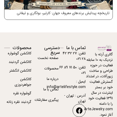
تاریخچه پیدایش برندهای معروف جهان: کارتیر، بولگاری و تیفانی
معر
تماس با ما
دسترسی
محصولات
سریع
تلفن: 27 32 42
کالکشن گوشواره
گالری آرته با
صفحه نخست
28 021
نزدیک به 10 سابقه
کالکشن گردنبند
فعالیت در حوزه
تلفن: 50 71 89 66
محصولات
کالکشن انگشتر
طراحی و ساخت
021
زیورآلات، در امتداد
درباره ما
کالکشن
ایمیل :
گسترش فعالیت
جواهردوزی
info@artelifestyle.com
خود بر بستر
تماس با ما
اینترنت در سال
گوشواره نقره
آدرس : تهران -
1391 فعالیت خود
پیگیری سفارشات
تهران
گردنبند نقره زنانه
را با دامنه
ArteJewelry.com
آغاز نمود.