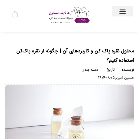
ارتباط با ما
جواهرات زنانه
لباس و اکسسوری لباس
راهنمای اندازه گیری
جواهرات مردانه
حساب کاربری
محلول نقره پاک کن و کاربردهای آن | چگونه از نقره پاک‌کن
استفاده کنیم؟
نویسنده
تاریخ
دسته بندی
حسین امیری
1404-08-05
مجله مد