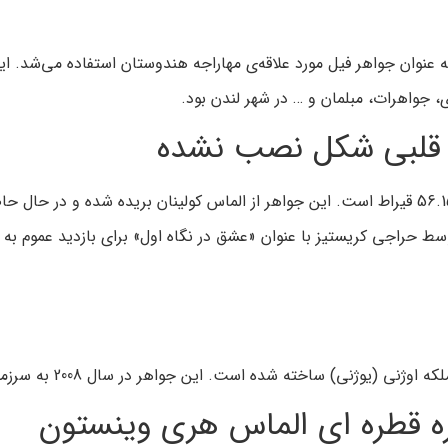
عنوان جواهر فیل مورد علاقه‌ی مهاراجه هندوستان استفاده می‌شد. ای
، جواهرات، مبلمان و … در شهر لندن بود.
س قلبی شکل نصب نشده
این قطعه که کولینان 1 نام دارد، یک الماس قلبی شکل به ابعاد 56.15 قیراط است. این جواهر از الم
ره قطره ای الماس هری وینستون